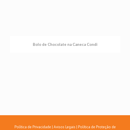
Bolo de Chocolate na Caneca Condi
Política de Privacidade
|
Avisos Legais
|
Política de Proteção de