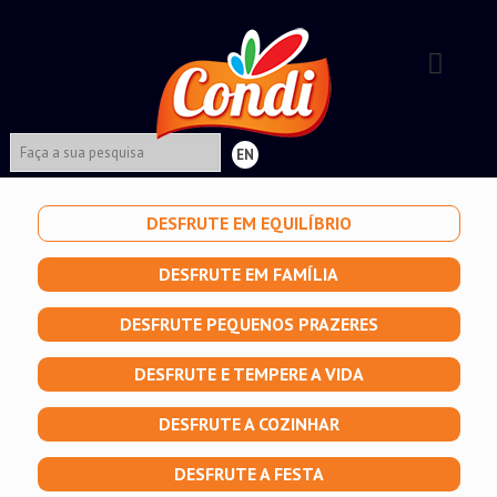
EN
DESFRUTE EM EQUILÍBRIO
DESFRUTE EM FAMÍLIA
DESFRUTE PEQUENOS PRAZERES
DESFRUTE E TEMPERE A VIDA
DESFRUTE A COZINHAR
DESFRUTE A FESTA