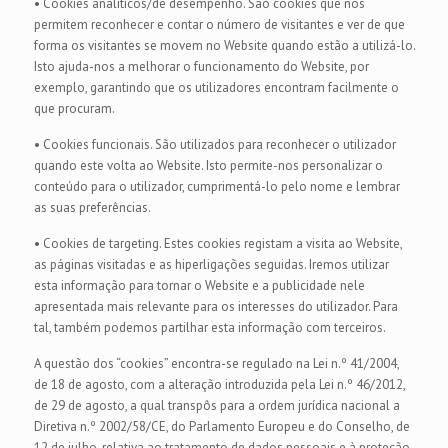
• Cookies analíticos/de desempenho. São cookies que nos
permitem reconhecer e contar o número de visitantes e ver de que
forma os visitantes se movem no Website quando estão a utilizá-lo.
Isto ajuda-nos a melhorar o funcionamento do Website, por
exemplo, garantindo que os utilizadores encontram facilmente o
que procuram.
• Cookies funcionais. São utilizados para reconhecer o utilizador
quando este volta ao Website. Isto permite-nos personalizar o
conteúdo para o utilizador, cumprimentá-lo pelo nome e lembrar
as suas preferências.
• Cookies de targeting. Estes cookies registam a visita ao Website,
as páginas visitadas e as hiperligações seguidas. Iremos utilizar
esta informação para tornar o Website e a publicidade nele
apresentada mais relevante para os interesses do utilizador. Para
tal, também podemos partilhar esta informação com terceiros.
A questão dos “cookies” encontra-se regulado na Lei n.º 41/2004,
de 18 de agosto, com a alteração introduzida pela Lei n.º 46/2012,
de 29 de agosto, a qual transpôs para a ordem jurídica nacional a
Diretiva n.º 2002/58/CE, do Parlamento Europeu e do Conselho, de
12 de julho, relativa ao tratamento de dados pessoais e à proteção