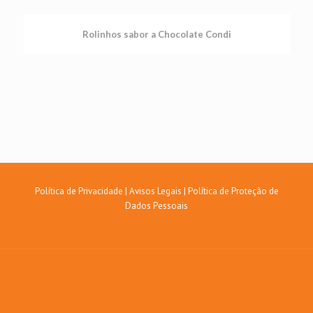
Rolinhos sabor a Chocolate Condi
Política de Privacidade
|
Avisos Legais
|
Política de Proteção de
Dados Pessoais