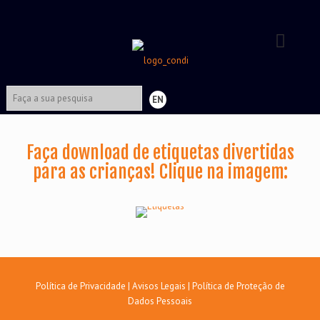
EN
Faça download de etiquetas divertidas
para as crianças! Clique na imagem:
Política de Privacidade
|
Avisos Legais
|
Política de Proteção de
Dados Pessoais