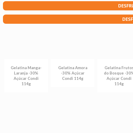
DESFR
DESF
Gelatina Manga-
Gelatina Amora
Gelatina Fruto
Laranja -30%
-30% Açúcar
do Bosque -30
Açúcar Condi
Condi 114g
Açúcar Condi
114g
114g