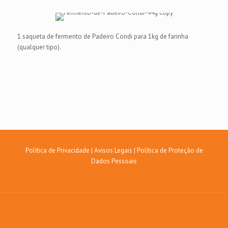
1 saqueta de fermento de Padeiro Condi para 1kg de farinha
(qualquer tipo).
Política de Privacidade
|
Avisos Legais
|
Política de Proteção de
Dados Pessoais