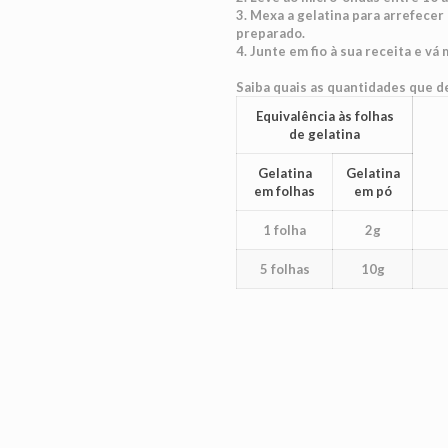
3. Mexa a gelatina para arrefecer
preparado.
4. Junte em fio à sua receita e vá
Saiba quais as quantidades que de
Equivalência às folhas
de gelatina
Gelatina
Gelatina
em folhas
em pó
1 folha
2g
5 folhas
10g