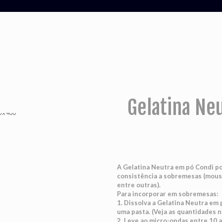
Gelatina Ne
A Gelatina Neutra em pó Condi po
consistência a sobremesas (mouss
entre outras).
Para incorporar em sobremesas:
1. Dissolva a Gelatina Neutra em 
uma pasta. (Veja as quantidades n
2. Leve ao micro-ondas entre 10 a