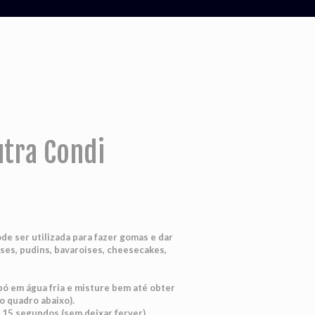
utra Condi
de ser utilizada para fazer gomas e dar
es, pudins, bavaroises, cheesecakes,
pó em água fria e misture bem até obter
o quadro abaixo).
 15 segundos (sem deixar ferver).