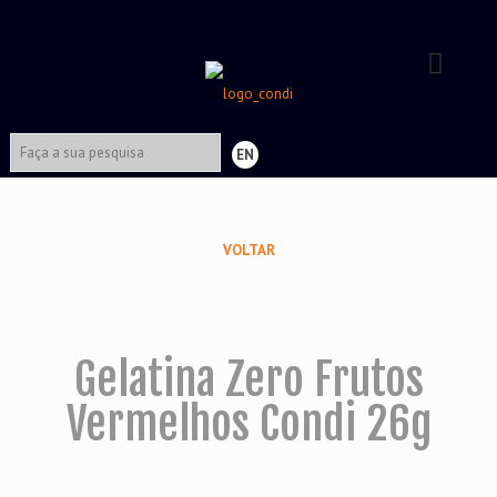
EN
VOLTAR
Gelatina Zero Frutos
Vermelhos Condi 26g