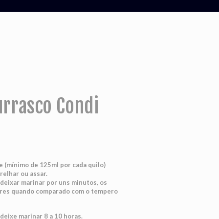
urrasco Condi
(mínimo de 125ml por cada quilo)
relhar ou assar.
deixar marinar por uns minutos, os
ores quando comparado com o tempero
 deixe marinar 8 a 10 horas.