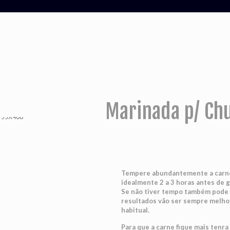
Marinada p/ Ch
Tempere abundantemente a carne 
idealmente 2 a 3 horas antes de g
Se não tiver tempo também pode 
resultados vão ser sempre melh
habitual.
Para que a carne fique mais tenra