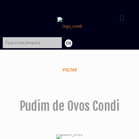
EN
VOLTAR
Pudim de Ovos Condi