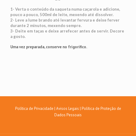
1- Verta o conteúdo da saqueta numa caçarola e adicione,
pouco a pouco, 500ml de leite, mexendo até dissolver.
2- Leve a lume brando até levantar fervura e deixe ferver
durante 2 minutos, mexendo sempre.
3- Deite em taças e deixe arrefecer antes de servir. Decore
a gosto.
Uma vez preparada, conserve no frigorífico.
Política de Privacidade
|
Avisos Legais
|
Política de Proteção de
Dados Pessoais