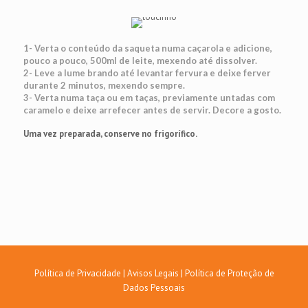
1- Verta o conteúdo da saqueta numa caçarola e adicione,
pouco a pouco, 500ml de leite, mexendo até dissolver.
2- Leve a lume brando até levantar fervura e deixe ferver
durante 2 minutos, mexendo sempre.
3- Verta numa taça ou em taças, previamente untadas com
caramelo e deixe arrefecer antes de servir. Decore a gosto.
Uma vez preparada, conserve no frigorífico.
Política de Privacidade
|
Avisos Legais
|
Política de Proteção de
Dados Pessoais