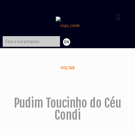
EN
VOLTAR
Pudim Toucinho do Céu
Condi