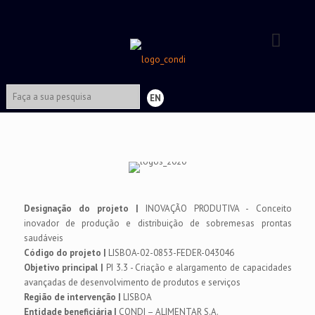
EN
Designação do projeto |
INOVAÇÃO PRODUTIVA - Conceito
inovador de produção e distribuição de sobremesas prontas
saudáveis
Código do projeto |
LISBOA-02-0853-FEDER-043046
Objetivo principal |
PI 3.3 - Criação e alargamento de capacidades
avançadas de desenvolvimento de produtos e serviços
Região de intervenção |
LISBOA
Entidade beneficiária |
CONDI – ALIMENTAR S.A.