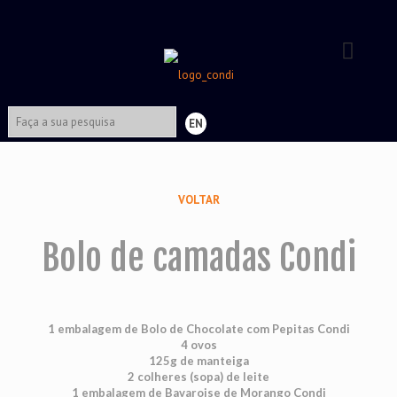
EN
VOLTAR
Bolo de camadas Condi
1 embalagem de Bolo de Chocolate com Pepitas Condi
4 ovos
125g de manteiga
2 colheres (sopa) de leite
1 embalagem de Bavaroise de Morango Condi