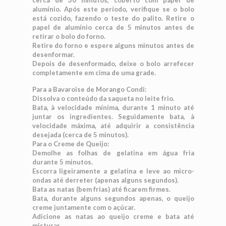
cerca de 30 minutos, coberto com papel de
alumínio. Após este período, verifique se o bolo
está cozido, fazendo o teste do palito. Retire o
papel de alumínio cerca de 5 minutos antes de
retirar o bolo do forno.
Retire do forno e espere alguns minutos antes de
desenformar.
Depois de desenformado, deixe o bolo arrefecer
completamente em cima de uma grade.
Para a Bavaroise de Morango Condi:
Dissolva o conteúdo da saqueta no leite frio.
Bata, à velocidade mínima, durante 1 minuto até
juntar os ingredientes. Seguidamente bata, à
velocidade máxima, até adquirir a consistência
desejada (cerca de 5 minutos).
Para o Creme de Queijo:
Demolhe as folhas de gelatina em água fria
durante 5 minutos.
Escorra ligeiramente a gelatina e leve ao micro-
ondas até derreter (apenas alguns segundos).
Bata as natas (bem frias) até ficarem firmes.
Bata, durante alguns segundos apenas, o queijo
creme juntamente com o açúcar.
Adicione as natas ao queijo creme e bata até
misturar.