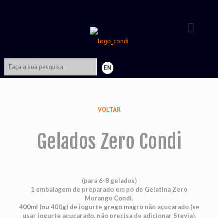
EN
VOLTAR
Gelados Zero Condi
(para 6-8 gelados)
1 embalagem de preparado em pó de Gelatina Zero
Morango Condi.
400ml (ou 400g) de iogurte grego magro não açucarado (se
usar iogurte açucarado, não precisa de adicionar Stevia).