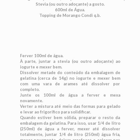
Stevia (ou outro adoçante) a gosto.
600ml de Água.
Topping de Morango Condi q.b.
Ferver 100ml de água.
À parte, juntar a stevia (ou outro adoçante) ao
iogurte e mexer bem.
Dissolver metade do conteúdo da embalagem de
gelatina (cerca de 14g) no iogurte e mexer bem
com uma vara de arames até dissolver por
completo.
Junte os 100ml de água a ferver e mexa
novamente.
Verter a mistura até meio das formas para gelado
e levar ao frigorífico para solidificar.
Quando estiver bem sólida, preparar o resto da
embalagem da gelatina. Para isso, usar 1/4 de litro
(250ml) de água a ferver, mexer até dissolver
totalmente, juntar 1/4 de litro (250ml) água fria,