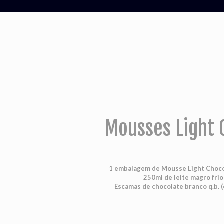
Mousses Light 
1 embalagem de Mousse Light Choco
250ml de leite magro frio
Escamas de chocolate branco q.b. (