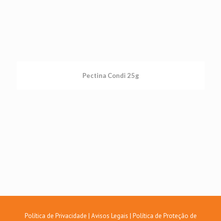
Pectina Condi 25g
Política de Privacidade
|
Avisos Legais
|
Política de Proteção de