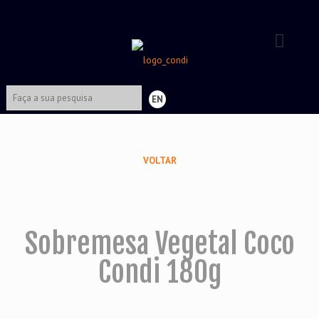
EN
VOLTAR
Sobremesa Vegetal Coco
Condi 180g