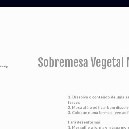
Sobremesa Vegetal 
1. Dissolva o conteúdo de uma sa
ferver.
2. Mexa até o pó ficar bem dissolv
3. Coloque numa forma e leve ao fr
Para desenformar:
1. Mergulhe a forma em água mor