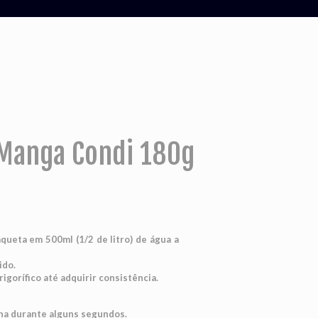
Manga Condi 180g
queta em 500ml (1/2 de litro) de água a
ido.
igorífico até adquirir consistência.
na durante alguns segundos.