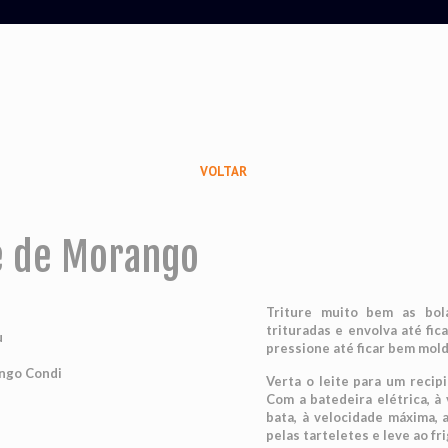
VOLTAR
se de Morango
Triture muito bem as bol
trituradas e envolva até fi
u
pressione até ficar bem mol
l
ngo Condi
Verta o leite para um recip
Com a batedeira elétrica, à
bata, à velocidade máxima, a
pelas tarteletes e leve ao fr