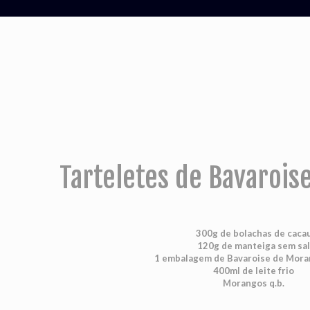
Tarteletes de Bavaroi
300g de bolachas de caca
120g de manteiga sem sa
1 embalagem de Bavaroise de Mora
400ml de leite frio
Morangos q.b.