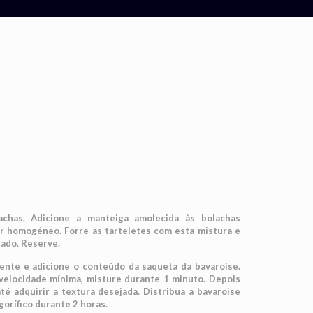
achas. Adicione a manteiga amolecida às bolachas
car homogéneo. Forre as tarteletes com esta mistura e
dado. Reserve.
iente e adicione o conteúdo da saqueta da bavaroise.
 velocidade mínima, misture durante 1 minuto. Depois
té adquirir a textura desejada. Distribua a bavaroise
igorífico durante 2 horas.