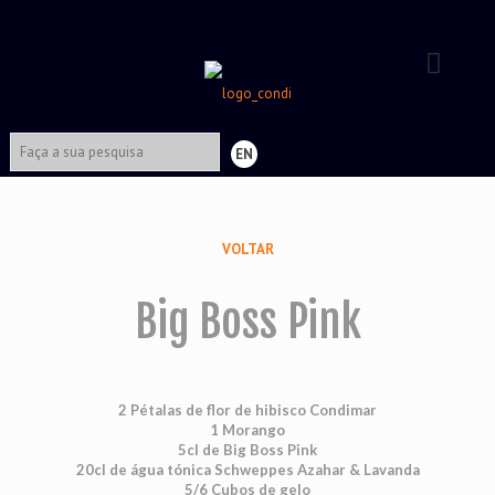
EN
VOLTAR
Big Boss Pink
2 Pétalas de flor de hibisco Condimar
1 Morango
5cl de Big Boss Pink
20cl de água tónica Schweppes Azahar & Lavanda
5/6 Cubos de gelo