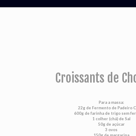
Croissants de Ch
Para a massa:
22g de Fermento de Padeiro 
600g de farinha de trigo sem f
1 colher (chá) de Sal
50g de açúcar
3 ovos
150g de margarina