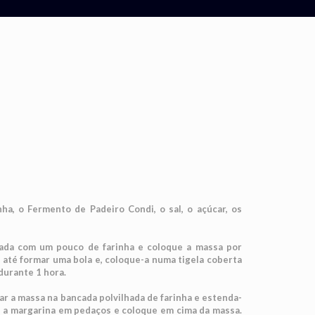
nha, o Fermento de Padeiro Condi, o sal, o açúcar, os
cada com um pouco de farinha e coloque a massa por
até formar uma bola e, coloque-a numa tigela coberta
durante 1 hora.
car a massa na bancada polvilhada de farinha e estenda-
e a margarina em pedaços e coloque em cima da massa.