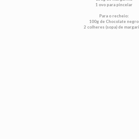
1 ovo para pincelar
Para o recheio:
100g de Chocolate negro
2 colheres (sopa) de margar