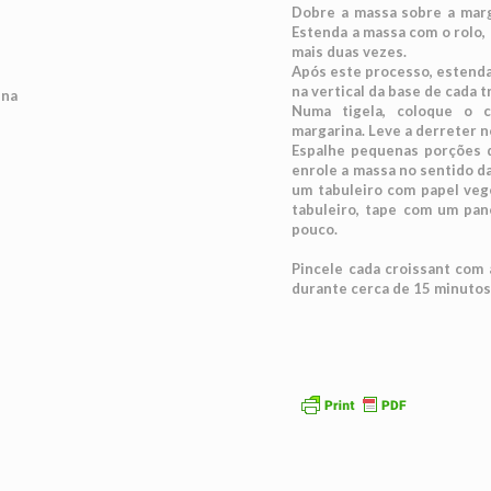
Dobre a massa sobre a marg
Estenda a massa com o rolo, 
mais duas vezes.
Após este processo, estenda
na vertical da base de cada t
ina
Numa tigela, coloque o 
margarina. Leve a derreter n
Espalhe pequenas porções d
enrole a massa no sentido da
um tabuleiro com papel vege
tabuleiro, tape com um pan
pouco.
Pincele cada croissant com 
durante cerca de 15 minutos