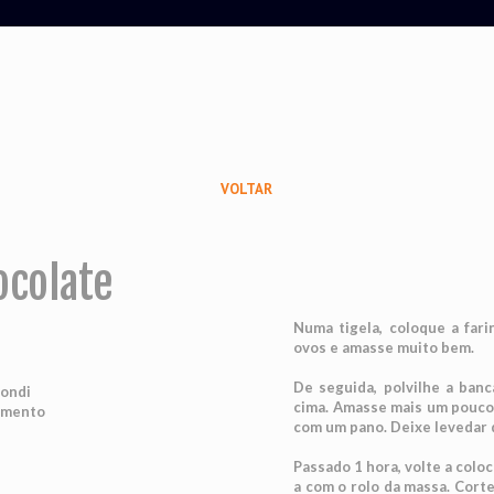
VOLTAR
ocolate
Numa tigela, coloque a fari
ovos e amasse muito bem.
De seguida, polvilhe a ban
Condi
cima. Amasse mais um pouco 
ermento
com um pano. Deixe levedar 
Passado 1 hora, volte a colo
a com o rolo da massa. Cort