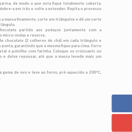
arina, de modo a que esta fique totalmente coberta.
dobre-a em três e volte a estender. Repita o processo
 a massa finamente, corte em triângulos e dê um corte
riângulo.
chocolate partido aos pedaços juntamente com a
o micro-ondas e reserve.
e chocolate (2 colheres de chá) em cada triângulo e
 ponta, garantindo que a mesma fique para cima. Forre
tal e polvilhe com farinha. Coloque os croissants no
o e deixe repousar, até que a massa levede mais um
a gema de ovo e leve ao forno, pré-aquecido a 200ºC,
.