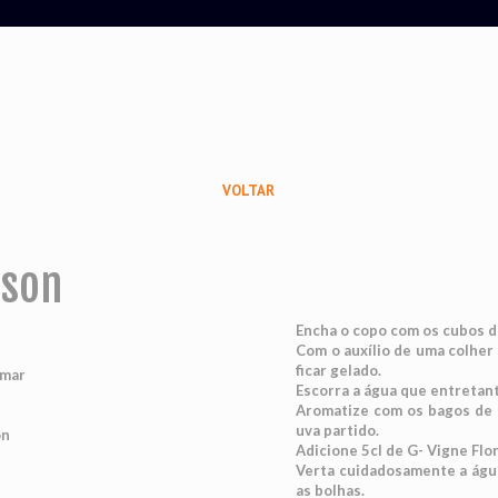
VOLTAR
ison
Encha o copo com os cubos d
Com o auxílio de uma colher
ficar gelado.
imar
Escorra a água que entretan
Aromatize com os bagos de 
uva partido.
on
Adicione 5cl de G- Vigne Flo
Verta cuidadosamente a água 
as bolhas.