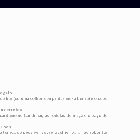
e gelo.
 de bar (ou uma colher comprida), mexa bem até o copo
to derreteu.
cardamomo Condimar, as rodelas de maçã e o bago de
raison.
tónica, se possível, sobre a colher para não rebentar