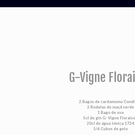
G-Vigne Flora
2 Bagos de cardamomo Cond
2 Rodelas de maçã verde
1 Bago de uva
5cl de gin G- Vigne Florais
20cl de água tónica 1724
5/6 Cubos de gelo