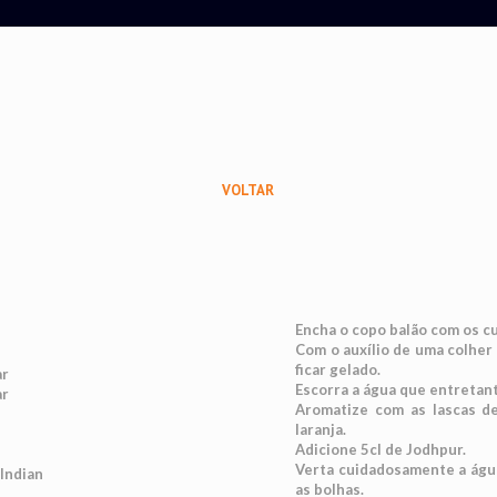
VOLTAR
Encha o copo balão com os c
Com o auxílio de uma colher
ficar gelado.
ar
Escorra a água que entretan
ar
Aromatize com as lascas d
laranja.
Adicione 5cl de Jodhpur.
Verta cuidadosamente a água 
 Indian
as bolhas.