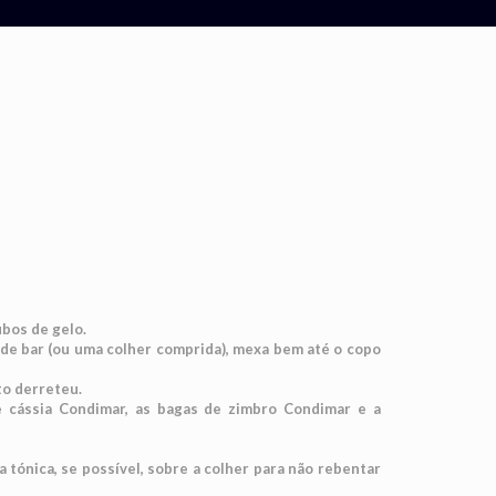
ubos de gelo.
 de bar (ou uma colher comprida), mexa bem até o copo
to derreteu.
e cássia Condimar, as bagas de zimbro Condimar e a
tónica, se possível, sobre a colher para não rebentar