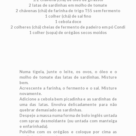
2 latas de sardinhas em molho de tomate
2 chávenas (chá) de farinha de trigo T55 sem fermento
1 colher (chá) de sal fino
1 cebola doce
2 colheres (chá) cheias de fermento de padeiro em pó Condi
1 colher (sopa) de orégãos secos moídos
Numa tigela, junte o leite, os ovos, o óleo e o
molho de tomate das latas de sardinhas. Misture
bem.
Acrescente a farinha, o fermento e o sal. Misture
novamente.
Adicione a cebola bem picadinha e as sardinhas de
uma das latas. Envolva delicadamente para não
quebrar demasiado as sardinhas.
Despeje a massa numa forma de bolo inglês untada
com spray desmoldante (ou untada com manteiga
e enfarinhada).
Polvilhe com os orégãos e coloque por cima as