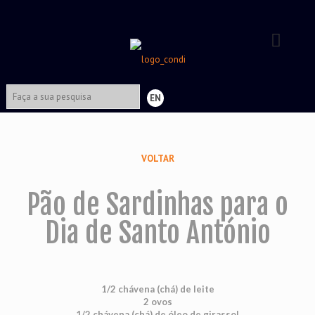
EN
VOLTAR
Pão de Sardinhas para o
Dia de Santo António
1/2 chávena (chá) de leite
2 ovos
1/2 chávena (chá) de óleo de girassol