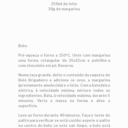
250ml de leite
30g de margarina
Bolo:
Pré-aqueça o forno a 150ºC. Unte com margarina
uma forma retangular de 35x22cm e polvilhe-a
com chocolate em pó. Reserve.
Numa taça grande, deite o conteúdo da saqueta do
Bolo Brigadeiro e adicione os ovos, a margarina
(previamente amolecida) e o leite. Com a batedeira
elétrica, à velocidade mínima, misture todos os
ingredientes. Bata, à velocidade máxima, durante 5
minutos. Verta a massa na forma e alise a
superfície.
Leve ao forno durante 40 minutos. Faça o teste do
palito para verificar se está cozido: espete o palito
no centro do bolo; se este sair limpo, o bolo está