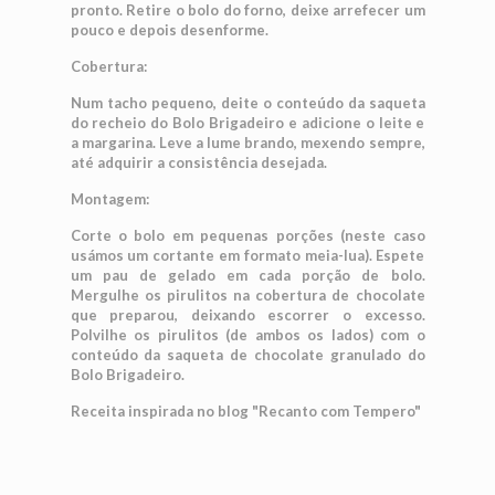
pronto. Retire o bolo do forno, deixe arrefecer um
pouco e depois desenforme.
Cobertura:
Num tacho pequeno, deite o conteúdo da saqueta
do recheio do Bolo Brigadeiro e adicione o leite e
a margarina. Leve a lume brando, mexendo sempre,
até adquirir a consistência desejada.
Montagem:
Corte o bolo em pequenas porções (neste caso
usámos um cortante em formato meia-lua). Espete
um pau de gelado em cada porção de bolo.
Mergulhe os pirulitos na cobertura de chocolate
que preparou, deixando escorrer o excesso.
Polvilhe os pirulitos (de ambos os lados) com o
conteúdo da saqueta de chocolate granulado do
Bolo Brigadeiro.
Receita inspirada no blog "Recanto com Tempero"