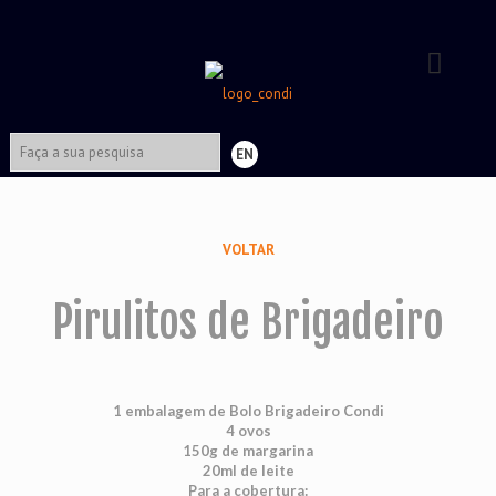
EN
VOLTAR
Pirulitos de Brigadeiro
1 embalagem de Bolo Brigadeiro Condi
4 ovos
150g de margarina
20ml de leite
Para a cobertura: