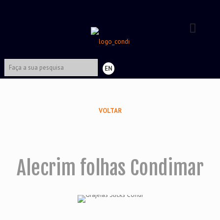
EN
VOLTAR
Alecrim folhas Condimar