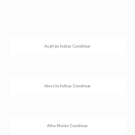
Açafrão Índias Condimar
Alecrim folhas Condimar
Alho Moído Condimar