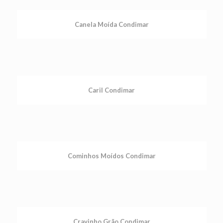
Canela Moída Condimar
Caril Condimar
Cominhos Moídos Condimar
Cravinho Grão Condimar