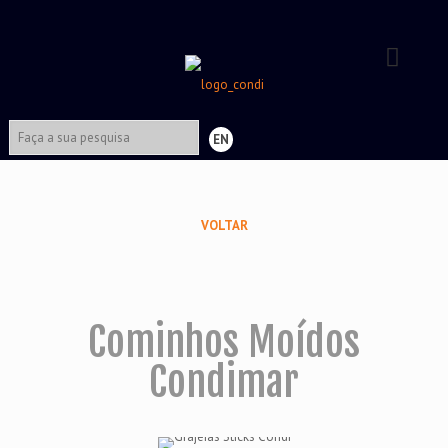
EN
VOLTAR
Cominhos Moídos
Condimar