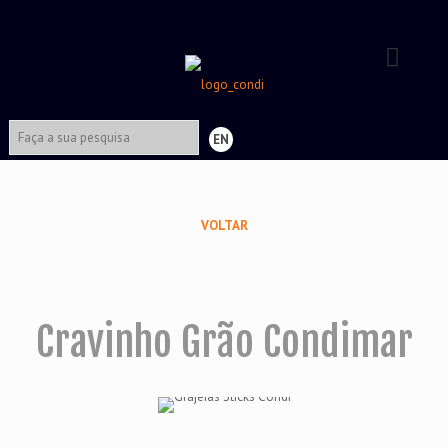
EN
VOLTAR
Cravinho Grão Condimar