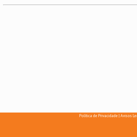
Política de Privacidade
|
Avisos Le