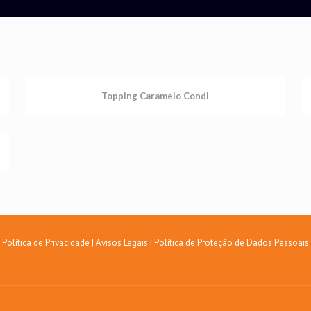
Topping Caramelo Condi
Política de Privacidade
|
Avisos Legais
|
Política de Proteção de Dados Pessoais