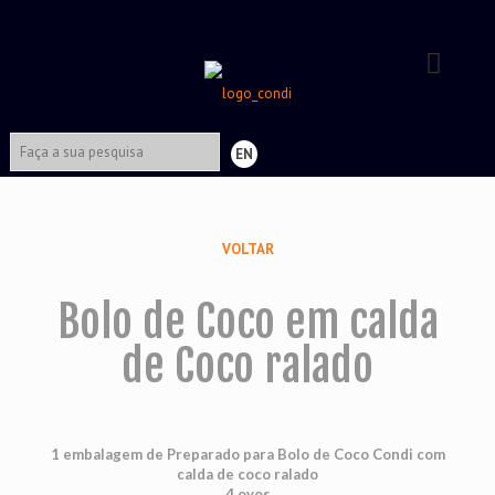
EN
VOLTAR
Bolo de Coco em calda
de Coco ralado
1 embalagem de Preparado para Bolo de Coco Condi com
calda de coco ralado
4 ovos