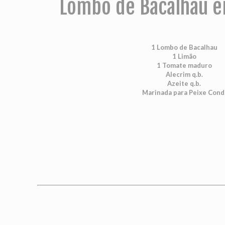
Lombo de Bacalhau e
1 Lombo de Bacalhau
1 Limão
1 Tomate maduro
Alecrim q.b.
Azeite q.b.
Marinada para Peixe Cond