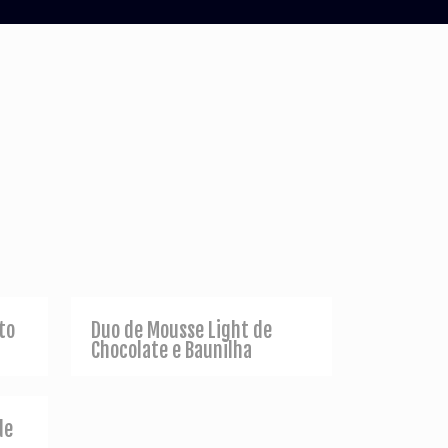
to
Duo de Mousse Light de
Chocolate e Baunilha
de